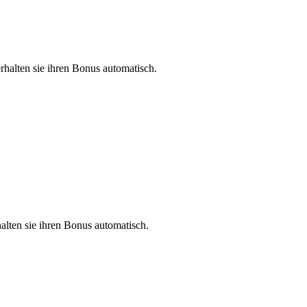
halten sie ihren Bonus automatisch.
lten sie ihren Bonus automatisch.