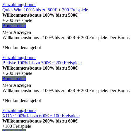
Einzahlungsbonus
QuickWin: 100% bis zu 500€ + 200 Freispiele
Willkommensbonus 100% bis zu 500€
+ 200 Freispiele
Bonus holen
Mehr Anzeigen
Willkommensbonus - 100% bis zu 500€ + 200 Freispiele. Der Bonus gi
*Neukundenangebot
Einzahlungsbonus
Betista: 100% bis zu 500€ + 200 Freispiele
Willkommensbonus 100% bis zu 500€
+ 200 Freispiele
Bonus holen
Mehr Anzeigen
Willkommensbonus - 100% bis zu 500€ + 200 Freispiele. Der Bonus gi
*Neukundenangebot
Einzahlungsbonus
XON: 200% bis zu 600€ + 100 Freispiele
Willkommensbonus 200% bis zu 600€
+100 Freispiele