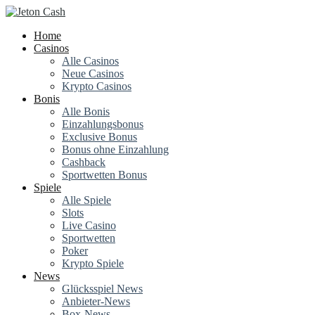
Home
Casinos
Alle Casinos
Neue Casinos
Krypto Casinos
Bonis
Alle Bonis
Einzahlungsbonus
Exclusive Bonus
Bonus ohne Einzahlung
Cashback
Sportwetten Bonus
Spiele
Alle Spiele
Slots
Live Casino
Sportwetten
Poker
Krypto Spiele
News
Glücksspiel News
Anbieter-News
Box-News