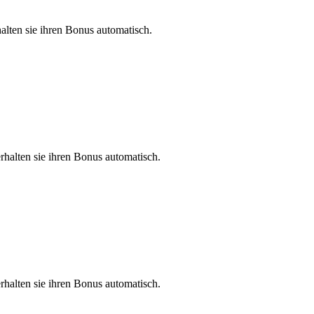
lten sie ihren Bonus automatisch.
halten sie ihren Bonus automatisch.
halten sie ihren Bonus automatisch.