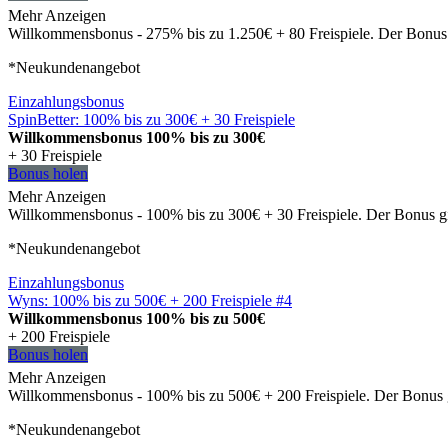
Mehr Anzeigen
Willkommensbonus - 275% bis zu 1.250€ + 80 Freispiele. Der Bonus gi
*Neukundenangebot
Einzahlungsbonus
SpinBetter: 100% bis zu 300€ + 30 Freispiele
Willkommensbonus 100% bis zu 300€
+ 30 Freispiele
Bonus holen
Mehr Anzeigen
Willkommensbonus - 100% bis zu 300€ + 30 Freispiele. Der Bonus gil
*Neukundenangebot
Einzahlungsbonus
Wyns: 100% bis zu 500€ + 200 Freispiele #4
Willkommensbonus 100% bis zu 500€
+ 200 Freispiele
Bonus holen
Mehr Anzeigen
Willkommensbonus - 100% bis zu 500€ + 200 Freispiele. Der Bonus gi
*Neukundenangebot