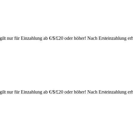
lt nur für Einzahlung ab €/$/£20 oder höher! Nach Ersteinzahlung erha
lt nur für Einzahlung ab €/$/£20 oder höher! Nach Ersteinzahlung erha