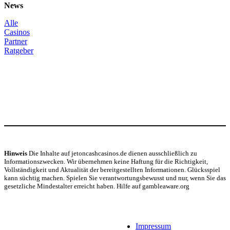
News
Alle
Casinos
Partner
Ratgeber
Hinweis
Die Inhalte auf jetoncashcasinos.de dienen ausschließlich zu
Informationszwecken. Wir übernehmen keine Haftung für die Richtigkeit,
Vollständigkeit und Aktualität der bereitgestellten Informationen. Glücksspiel
kann süchtig machen. Spielen Sie verantwortungsbewusst und nur, wenn Sie das
gesetzliche Mindestalter erreicht haben. Hilfe auf gambleaware.org
© Copyright 2025
Impressum