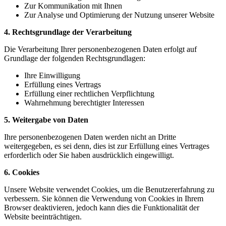
Zur Kommunikation mit Ihnen
Zur Analyse und Optimierung der Nutzung unserer Website
4. Rechtsgrundlage der Verarbeitung
Die Verarbeitung Ihrer personenbezogenen Daten erfolgt auf
Grundlage der folgenden Rechtsgrundlagen:
Ihre Einwilligung
Erfüllung eines Vertrags
Erfüllung einer rechtlichen Verpflichtung
Wahrnehmung berechtigter Interessen
5. Weitergabe von Daten
Ihre personenbezogenen Daten werden nicht an Dritte
weitergegeben, es sei denn, dies ist zur Erfüllung eines Vertrages
erforderlich oder Sie haben ausdrücklich eingewilligt.
6. Cookies
Unsere Website verwendet Cookies, um die Benutzererfahrung zu
verbessern. Sie können die Verwendung von Cookies in Ihrem
Browser deaktivieren, jedoch kann dies die Funktionalität der
Website beeinträchtigen.