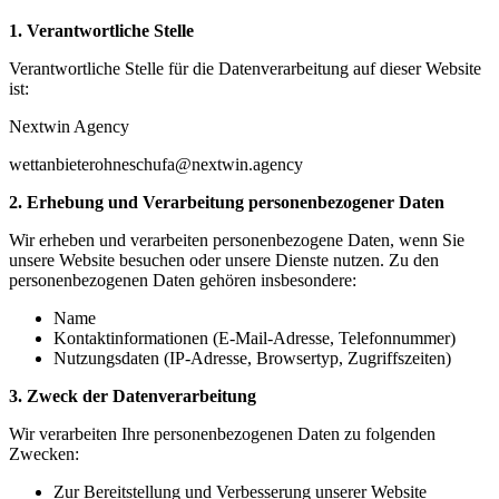
1. Verantwortliche Stelle
Verantwortliche Stelle für die Datenverarbeitung auf dieser Website
ist:
Nextwin Agency
wettanbieterohneschufa@nextwin.agency
2. Erhebung und Verarbeitung personenbezogener Daten
Wir erheben und verarbeiten personenbezogene Daten, wenn Sie
unsere Website besuchen oder unsere Dienste nutzen. Zu den
personenbezogenen Daten gehören insbesondere:
Name
Kontaktinformationen (E-Mail-Adresse, Telefonnummer)
Nutzungsdaten (IP-Adresse, Browsertyp, Zugriffszeiten)
3. Zweck der Datenverarbeitung
Wir verarbeiten Ihre personenbezogenen Daten zu folgenden
Zwecken:
Zur Bereitstellung und Verbesserung unserer Website