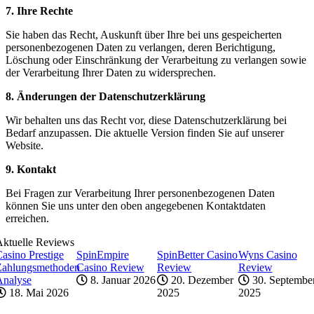
7. Ihre Rechte
Sie haben das Recht, Auskunft über Ihre bei uns gespeicherten
personenbezogenen Daten zu verlangen, deren Berichtigung,
Löschung oder Einschränkung der Verarbeitung zu verlangen sowie
der Verarbeitung Ihrer Daten zu widersprechen.
8. Änderungen der Datenschutzerklärung
Wir behalten uns das Recht vor, diese Datenschutzerklärung bei
Bedarf anzupassen. Die aktuelle Version finden Sie auf unserer
Website.
9. Kontakt
Bei Fragen zur Verarbeitung Ihrer personenbezogenen Daten
können Sie uns unter den oben angegebenen Kontaktdaten
erreichen.
Aktuelle Reviews
asino Prestige
SpinEmpire
SpinBetter Casino
Wyns Casino
Zahlungsmethoden
Casino Review
Review
Review
Analyse
8. Januar 2026
20. Dezember
30. Septembe
18. Mai 2026
2025
2025