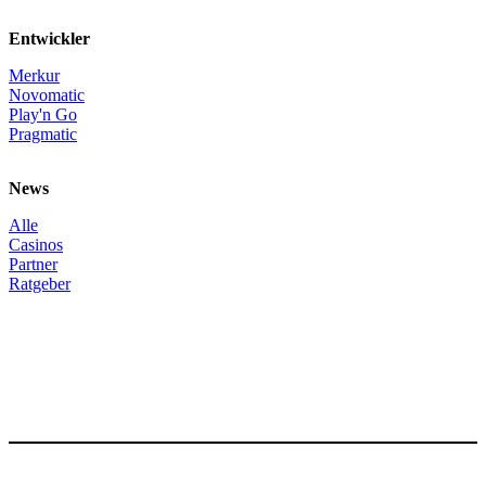
Entwickler
Merkur
Novomatic
Play'n Go
Pragmatic
News
Alle
Casinos
Partner
Ratgeber