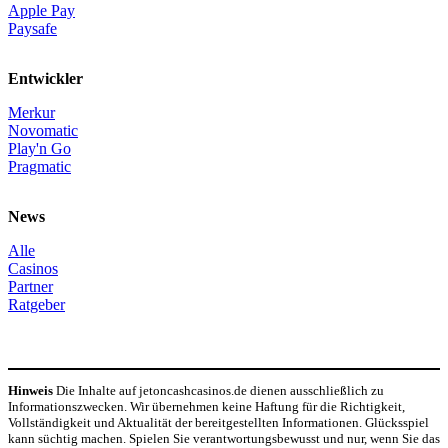
Apple Pay
Paysafe
Entwickler
Merkur
Novomatic
Play'n Go
Pragmatic
News
Alle
Casinos
Partner
Ratgeber
Hinweis
Die Inhalte auf jetoncashcasinos.de dienen ausschließlich zu
Informationszwecken. Wir übernehmen keine Haftung für die Richtigkeit,
Vollständigkeit und Aktualität der bereitgestellten Informationen. Glücksspiel
kann süchtig machen. Spielen Sie verantwortungsbewusst und nur, wenn Sie das