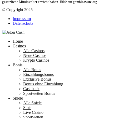
gesetzliche Mindestalter erreicht haben. Hilfe auf gambleaware.org
© Copyright 2025
Impressum
Datenschutz
Home
Casinos
Alle Casinos
Neue Casinos
Krypto Casinos
Bonis
Alle Bonis
Einzahlungsbonus
Exclusive Bonus
Bonus ohne Einzahlung
Cashback
Sportwetten Bonus
Spiele
Alle Spiele
Slots
Live Casino
Sportwetten