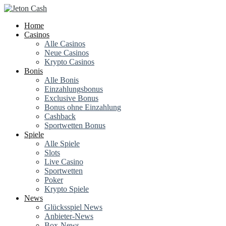
Home
Casinos
Alle Casinos
Neue Casinos
Krypto Casinos
Bonis
Alle Bonis
Einzahlungsbonus
Exclusive Bonus
Bonus ohne Einzahlung
Cashback
Sportwetten Bonus
Spiele
Alle Spiele
Slots
Live Casino
Sportwetten
Poker
Krypto Spiele
News
Glücksspiel News
Anbieter-News
Box-News