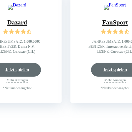
Dazard
FanSport
HRESUMSATZ:
1.000.000€
JAHRESUMSATZ:
1.000.
BESITZER:
Dama N.V.
BESITZER:
Interactive Betti
LIZENZ:
Curacao (CIL)
LIZENZ:
Curacao (CIL
Jetzt spielen
Jetzt spielen
Mehr Anzeigen
Mehr Anzeigen
*Neukundenangebot
*Neukundenangebot