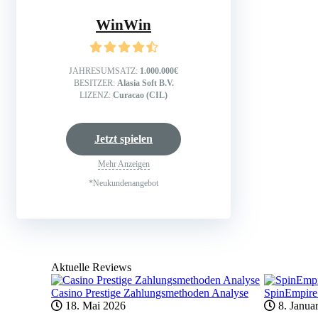
WinWin
JAHRESUMSATZ:
1.000.000€
BESITZER:
Alasia Soft B.V.
LIZENZ:
Curacao (CIL)
Jetzt spielen
Mehr Anzeigen
*Neukundenangebot
Aktuelle Reviews
Casino Prestige Zahlungsmethoden Analyse
SpinEmpire
18. Mai 2026
8. Janua