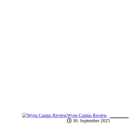
Wyns Casino Review
30. September 2025