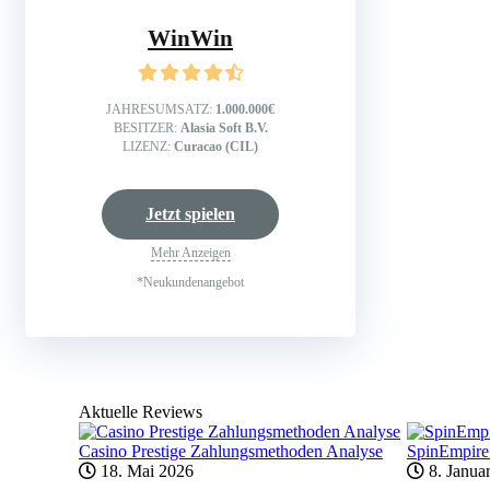
WinWin
JAHRESUMSATZ:
1.000.000€
BESITZER:
Alasia Soft B.V.
LIZENZ:
Curacao (CIL)
Jetzt spielen
Mehr Anzeigen
*Neukundenangebot
Aktuelle Reviews
Casino Prestige Zahlungsmethoden Analyse
SpinEmpire
18. Mai 2026
8. Janua