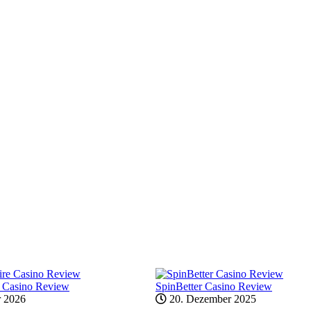
 Casino Review
SpinBetter Casino Review
r 2026
20. Dezember 2025