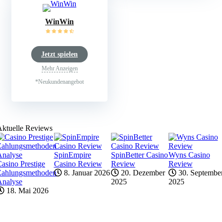
WinWin
Jetzt spielen
Mehr Anzeigen
*Neukundenangebot
Aktuelle Reviews
SpinEmpire
SpinBetter Casino
Wyns Casino
asino Prestige
Casino Review
Review
Review
Zahlungsmethoden
8. Januar 2026
20. Dezember
30. Septembe
Analyse
2025
2025
18. Mai 2026