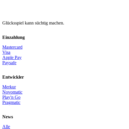
Glücksspiel kann süchtig machen.
Einzahlung
Mastercard
Visa
Apple Pay
Paysafe
Entwickler
Merkur
Novomatic
Play'n Go
Pragmatic
News
Alle