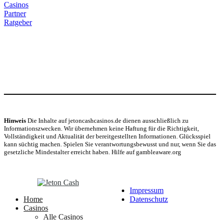
Casinos
Partner
Ratgeber
Hinweis
Die Inhalte auf jetoncashcasinos.de dienen ausschließlich zu
Informationszwecken. Wir übernehmen keine Haftung für die Richtigkeit,
Vollständigkeit und Aktualität der bereitgestellten Informationen. Glücksspiel
kann süchtig machen. Spielen Sie verantwortungsbewusst und nur, wenn Sie das
gesetzliche Mindestalter erreicht haben. Hilfe auf gambleaware.org
© Copyright 2025
Impressum
Home
Datenschutz
Casinos
Alle Casinos