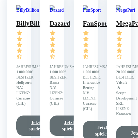
BillyBillion
Dazard
FanSport
MegaPa
JAHRESUMSATZ:
JAHRESUMSATZ:
JAHRESUMSATZ:
JAHRESUMS
1.000.000€
1.000.000€
1.000.000€
20.000.000€
BESITZER:
BESITZER:
BESITZER:
BESITZER:
Hollycorn
Dama
Interactive
Vdsoft
N.V.
N.V.
Betting
&
LIZENZ:
LIZENZ:
N.V.
Script
Curacao
Curacao
LIZENZ:
Development
(CIL)
(CIL)
Curacao
SRL
(CIL)
LIZENZ:
Komoren
Jetzt
Jetzt
Jetzt
spielen
spielen
Jet
spielen