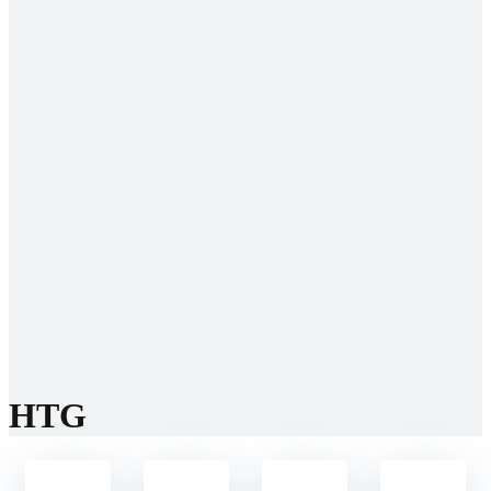
eSports-News
Häufig gesucht
Software
Merkur
Novomatic
Play’n GO
Pragmatic Play
NetEnt
NoLimit
Gamomat
Einzahlungsmethoden
Paysafecard
Bitcoin
Mastercard
Visa
Skrill
Sprachen
Deutsch
Englisch
HTG