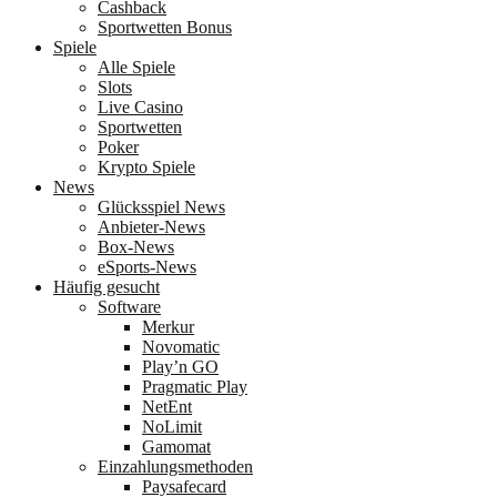
Cashback
Sportwetten Bonus
Spiele
Alle Spiele
Slots
Live Casino
Sportwetten
Poker
Krypto Spiele
News
Glücksspiel News
Anbieter-News
Box-News
eSports-News
Häufig gesucht
Software
Merkur
Novomatic
Play’n GO
Pragmatic Play
NetEnt
NoLimit
Gamomat
Einzahlungsmethoden
Paysafecard