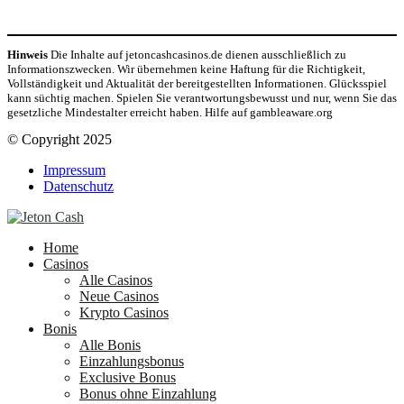
Hinweis
Die Inhalte auf jetoncashcasinos.de dienen ausschließlich zu
Informationszwecken. Wir übernehmen keine Haftung für die Richtigkeit,
Vollständigkeit und Aktualität der bereitgestellten Informationen. Glücksspiel
kann süchtig machen. Spielen Sie verantwortungsbewusst und nur, wenn Sie das
gesetzliche Mindestalter erreicht haben. Hilfe auf gambleaware.org
© Copyright 2025
Impressum
Datenschutz
Home
Casinos
Alle Casinos
Neue Casinos
Krypto Casinos
Bonis
Alle Bonis
Einzahlungsbonus
Exclusive Bonus
Bonus ohne Einzahlung