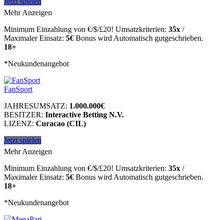
Jetzt spielen
Mehr Anzeigen
Minimum Einzahlung von €/$/£20! Umsatzkriterien:
35x
/
Maximaler Einsatz:
5€
Bonus wird Automatisch gutgeschrieben.
18+
*Neukundenangebot
FanSport
JAHRESUMSATZ:
1.000.000€
BESITZER:
Interactive Betting N.V.
LIZENZ:
Curacao (CIL)
Jetzt spielen
Mehr Anzeigen
Minimum Einzahlung von €/$/£20! Umsatzkriterien:
35x
/
Maximaler Einsatz:
5€
Bonus wird Automatisch gutgeschrieben.
18+
*Neukundenangebot