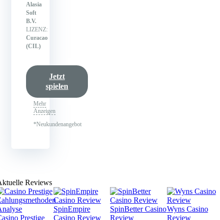
Alasia
Soft
B.V.
LIZENZ:
Curacao
(CIL)
Jetzt
spielen
Mehr
Anzeigen
*Neukundenangebot
Aktuelle Reviews
SpinEmpire
SpinBetter Casino
Wyns Casino
asino Prestige
Casino Review
Review
Review