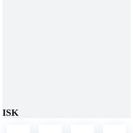
eSports-News
Häufig gesucht
Software
Merkur
Novomatic
Play’n GO
Pragmatic Play
NetEnt
NoLimit
Gamomat
Einzahlungsmethoden
Paysafecard
Bitcoin
Mastercard
Visa
Skrill
Sprachen
Deutsch
Englisch
ISK