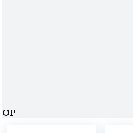
eSp
Häufig ge
Sof
Ein
Spr
OP