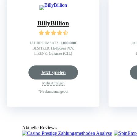
BillyBillion
JAHRESUMSATZ:
1.000.000€
JA
BESITZER:
Hollycorn N.V.
LIZENZ:
Curacao (CIL)
Jetzt spielen
Mehr Anzeigen
*Neukundenangebot
Aktuelle Reviews