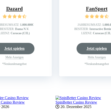
Dazard
FanSport
HRESUMSATZ:
1.000.000€
JAHRESUMSATZ:
1.000.
BESITZER:
Dama N.V.
BESITZER:
Interactive Betti
LIZENZ:
Curacao (CIL)
LIZENZ:
Curacao (CIL
Jetzt spielen
Jetzt spielen
Mehr Anzeigen
Mehr Anzeigen
*Neukundenangebot
*Neukundenangebot
 Casino Review
SpinBetter Casino Review
r 2026
20. Dezember 2025