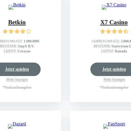
Betkin
X7 Casino
HRESUMSATZ:
1.000.000€
JAHRESUMSATZ:
5.000.
BESITZER:
StepX B.V.
BESITZER:
Starscream 
LIZENZ:
Curacao
LIZENZ:
Kanada
Jetzt spielen
Jetzt spielen
Mehr Anzeigen
Mehr Anzeigen
*Neukundenangebot
*Neukundenangebot