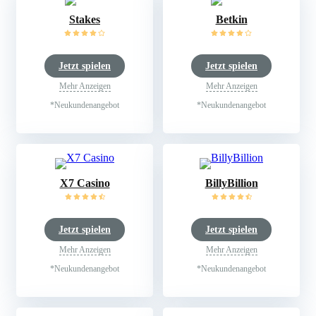
Stakes
Betkin
Jetzt spielen
Jetzt spielen
Mehr Anzeigen
Mehr Anzeigen
*Neukundenangebot
*Neukundenangebot
X7 Casino
BillyBillion
Jetzt spielen
Jetzt spielen
Mehr Anzeigen
Mehr Anzeigen
*Neukundenangebot
*Neukundenangebot