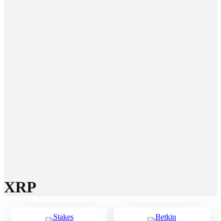
eSports-News
Häufig gesucht
Software
Merkur
Novomatic
Play’n GO
Pragmatic Play
NetEnt
NoLimit
Gamomat
Einzahlungsmethoden
Paysafecard
Bitcoin
Mastercard
Visa
Skrill
Sprachen
Deutsch
Englisch
XRP