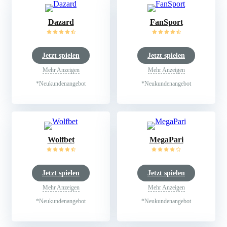
Dazard
FanSport
Jetzt spielen
Jetzt spielen
Mehr Anzeigen
Mehr Anzeigen
*Neukundenangebot
*Neukundenangebot
Wolfbet
MegaPari
Jetzt spielen
Jetzt spielen
Mehr Anzeigen
Mehr Anzeigen
*Neukundenangebot
*Neukundenangebot