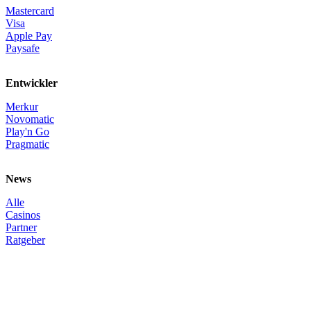
Mastercard
Visa
Apple Pay
Paysafe
Entwickler
Merkur
Novomatic
Play'n Go
Pragmatic
News
Alle
Casinos
Partner
Ratgeber