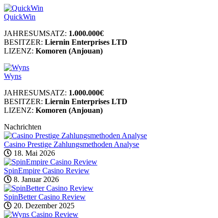
QuickWin
JAHRESUMSATZ:
1.000.000€
BESITZER:
Liernin Enterprises LTD
LIZENZ:
Komoren (Anjouan)
Wyns
JAHRESUMSATZ:
1.000.000€
BESITZER:
Liernin Enterprises LTD
LIZENZ:
Komoren (Anjouan)
Nachrichten
Casino Prestige Zahlungsmethoden Analyse
18. Mai 2026
SpinEmpire Casino Review
8. Januar 2026
SpinBetter Casino Review
20. Dezember 2025