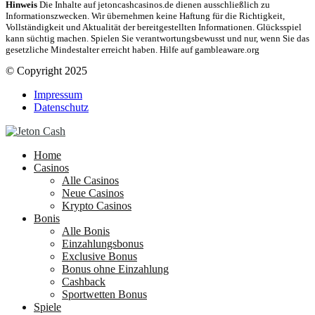
Hinweis
Die Inhalte auf jetoncashcasinos.de dienen ausschließlich zu
Informationszwecken. Wir übernehmen keine Haftung für die Richtigkeit,
Vollständigkeit und Aktualität der bereitgestellten Informationen. Glücksspiel
kann süchtig machen. Spielen Sie verantwortungsbewusst und nur, wenn Sie das
gesetzliche Mindestalter erreicht haben. Hilfe auf gambleaware.org
© Copyright 2025
Impressum
Datenschutz
Home
Casinos
Alle Casinos
Neue Casinos
Krypto Casinos
Bonis
Alle Bonis
Einzahlungsbonus
Exclusive Bonus
Bonus ohne Einzahlung
Cashback
Sportwetten Bonus
Spiele