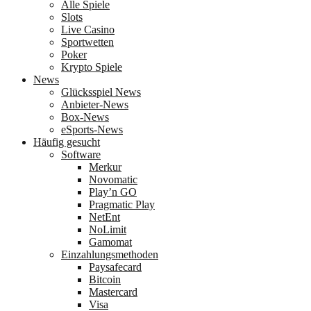
Alle Spiele
Slots
Live Casino
Sportwetten
Poker
Krypto Spiele
News
Glücksspiel News
Anbieter-News
Box-News
eSports-News
Häufig gesucht
Software
Merkur
Novomatic
Play’n GO
Pragmatic Play
NetEnt
NoLimit
Gamomat
Einzahlungsmethoden
Paysafecard
Bitcoin
Mastercard
Visa