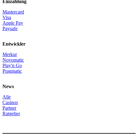
Einzahlung
Mastercard
Visa
Apple Pay
Paysafe
Entwickler
Merkur
Novomatic
Play'n Go
Pragmatic
News
Alle
Casinos
Partner
Ratgeber