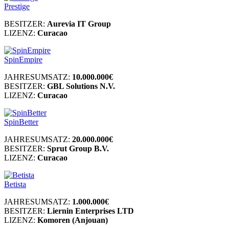
Prestige
BESITZER:
Aurevia IT Group
LIZENZ:
Curacao
SpinEmpire
JAHRESUMSATZ:
10.000.000€
BESITZER:
GBL Solutions N.V.
LIZENZ:
Curacao
SpinBetter
JAHRESUMSATZ:
20.000.000€
BESITZER:
Sprut Group B.V.
LIZENZ:
Curacao
Betista
JAHRESUMSATZ:
1.000.000€
BESITZER:
Liernin Enterprises LTD
LIZENZ:
Komoren (Anjouan)