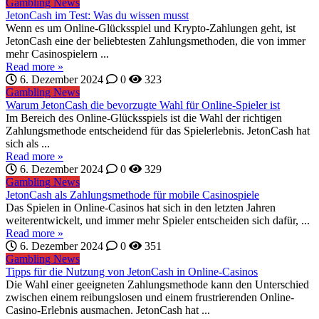
Gambling News
JetonCash im Test: Was du wissen musst
Wenn es um Online-Glücksspiel und Krypto-Zahlungen geht, ist
JetonCash eine der beliebtesten Zahlungsmethoden, die von immer
mehr Casinospielern ...
Read more »
6. Dezember 2024
0
323
Gambling News
Warum JetonCash die bevorzugte Wahl für Online-Spieler ist
Im Bereich des Online-Glücksspiels ist die Wahl der richtigen
Zahlungsmethode entscheidend für das Spielerlebnis. JetonCash hat
sich als ...
Read more »
6. Dezember 2024
0
329
Gambling News
JetonCash als Zahlungsmethode für mobile Casinospiele
Das Spielen in Online-Casinos hat sich in den letzten Jahren
weiterentwickelt, und immer mehr Spieler entscheiden sich dafür, ...
Read more »
6. Dezember 2024
0
351
Gambling News
Tipps für die Nutzung von JetonCash in Online-Casinos
Die Wahl einer geeigneten Zahlungsmethode kann den Unterschied
zwischen einem reibungslosen und einem frustrierenden Online-
Casino-Erlebnis ausmachen. JetonCash hat ...