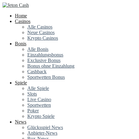
Home
Casinos
Alle Casinos
Neue Casinos
Krypto Casinos
Bonis
Alle Bonis
Einzahlungsbonus
Exclusive Bonus
Bonus ohne Einzahlung
Cashback
Sportwetten Bonus
Spiele
Alle Spiele
Slots
Live Casino
Sportwetten
Poker
Krypto Spiele
News
Glücksspiel News
Anbieter-News
Box-News