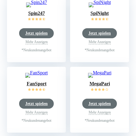
Spin247
SpiNight
Jetzt spielen
Jetzt spielen
Mehr Anzeigen
Mehr Anzeigen
*Neukundenangebot
*Neukundenangebot
FanSport
MegaPari
Jetzt spielen
Jetzt spielen
Mehr Anzeigen
Mehr Anzeigen
*Neukundenangebot
*Neukundenangebot