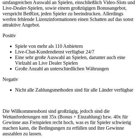
umfangreichen Auswahl an Spielen, einschließlich Video-Slots und
Live-Dealer-Spielen, sowie einem großzügigen Bonusangebot,
verspricht BetRiot, jeden Spieler zu beeindrucken. Allerdings
werfen fehlende Lizenzinformationen einen Schatten auf das sonst
attraktive Angebot.
Positiv
Spiele von mehr als 110 Anbietern
Live-Chat-Kundendienst verfügbar 24/7
Eine sehr große Auswahl an Spielen, darunter auch eine
Vielzahl an Live Dealer Spielen
Große Anzahl an unterschiedlichen Währungen
Negativ
Nicht alle Zahlungsmethoden sind für alle Länder verfügbar
Die Willkommensboni sind großzügig, jedoch sind die
Wettanforderungen mit 35x (Bonus + Einzahlung) bzw. 40x für
Gewinne aus Freispielen recht hoch, was es für Spieler schwierig
machen kann, die Bedingungen zu erfüllen und ihre Gewinne
auszahlen zu lassen.