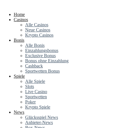
Home
Casinos
Alle Casinos
Neue Casinos
Krypto Casinos
Bonis
Alle Bonis
Einzahlungsbonus
Exclusive Bonus
Bonus ohne Einzahlung
Cashback
Sportwetten Bonus
Spiele
Alle Spiele
Slots
Live Casino
Sportwetten
Poker
Krypto Spiele
News
Glücksspiel News
Anbieter-News
Box-News