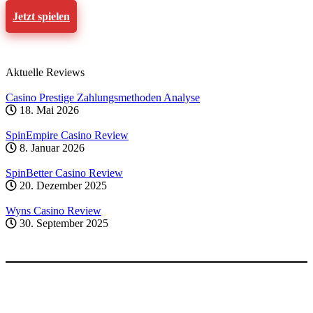
5.0/5
Jetzt spielen
Aktuelle Reviews
Casino Prestige Zahlungsmethoden Analyse
18. Mai 2026
SpinEmpire Casino Review
8. Januar 2026
SpinBetter Casino Review
20. Dezember 2025
Wyns Casino Review
30. September 2025