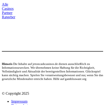
Alle
Casinos
Partner
Ratgeber
Hinweis
Die Inhalte auf jetoncashcasinos.de dienen ausschließlich zu
Informationszwecken. Wir übernehmen keine Haftung für die Richtigkeit,
Vollständigkeit und Aktualität der bereitgestellten Informationen. Glücksspiel
kann süchtig machen. Spielen Sie verantwortungsbewusst und nur, wenn Sie das
gesetzliche Mindestalter erreicht haben. Hilfe auf gambleaware.org
© Copyright 2025
Impressum