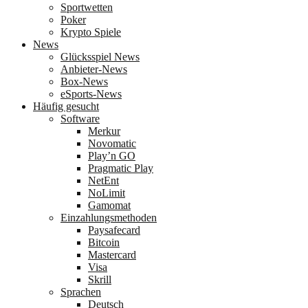
Sportwetten
Poker
Krypto Spiele
News
Glücksspiel News
Anbieter-News
Box-News
eSports-News
Häufig gesucht
Software
Merkur
Novomatic
Play’n GO
Pragmatic Play
NetEnt
NoLimit
Gamomat
Einzahlungsmethoden
Paysafecard
Bitcoin
Mastercard
Visa
Skrill
Sprachen
Deutsch