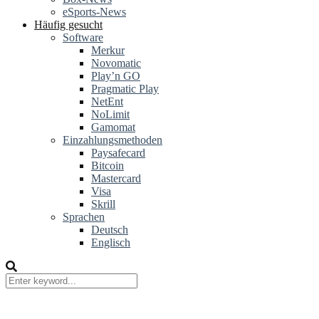
eSports-News
Häufig gesucht
Software
Merkur
Novomatic
Play’n GO
Pragmatic Play
NetEnt
NoLimit
Gamomat
Einzahlungsmethoden
Paysafecard
Bitcoin
Mastercard
Visa
Skrill
Sprachen
Deutsch
Englisch