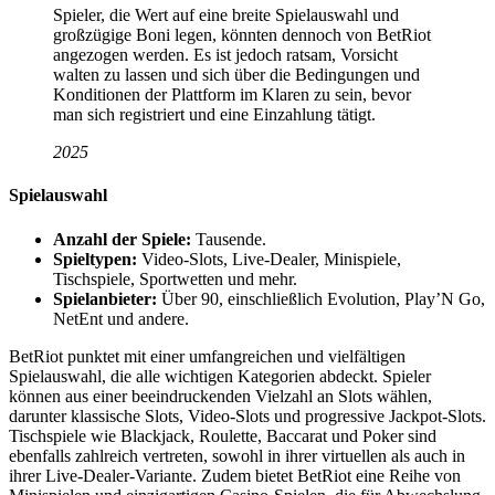
Spieler, die Wert auf eine breite Spielauswahl und
großzügige Boni legen, könnten dennoch von BetRiot
angezogen werden. Es ist jedoch ratsam, Vorsicht
walten zu lassen und sich über die Bedingungen und
Konditionen der Plattform im Klaren zu sein, bevor
man sich registriert und eine Einzahlung tätigt.
2025
Spielauswahl
Anzahl der Spiele:
Tausende.
Spieltypen:
Video-Slots, Live-Dealer, Minispiele,
Tischspiele, Sportwetten und mehr.
Spielanbieter:
Über 90, einschließlich Evolution, Play’N Go,
NetEnt und andere.
BetRiot punktet mit einer umfangreichen und vielfältigen
Spielauswahl, die alle wichtigen Kategorien abdeckt. Spieler
können aus einer beeindruckenden Vielzahl an Slots wählen,
darunter klassische Slots, Video-Slots und progressive Jackpot-Slots.
Tischspiele wie Blackjack, Roulette, Baccarat und Poker sind
ebenfalls zahlreich vertreten, sowohl in ihrer virtuellen als auch in
ihrer Live-Dealer-Variante. Zudem bietet BetRiot eine Reihe von