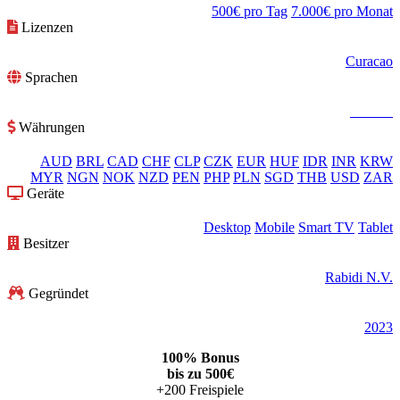
500€ pro Tag
7.000€ pro Monat
Lizenzen
Curacao
Sprachen
Währungen
AUD
BRL
CAD
CHF
CLP
CZK
EUR
HUF
IDR
INR
KRW
MYR
NGN
NOK
NZD
PEN
PHP
PLN
SGD
THB
USD
ZAR
Geräte
Desktop
Mobile
Smart TV
Tablet
Besitzer
Rabidi N.V.
Gegründet
2023
100% Bonus
bis zu 500€
+200 Freispiele