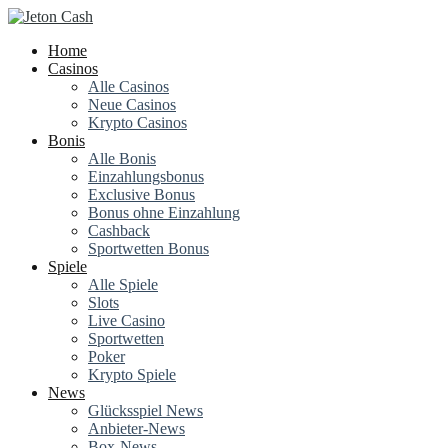
Home
Casinos
Alle Casinos
Neue Casinos
Krypto Casinos
Bonis
Alle Bonis
Einzahlungsbonus
Exclusive Bonus
Bonus ohne Einzahlung
Cashback
Sportwetten Bonus
Spiele
Alle Spiele
Slots
Live Casino
Sportwetten
Poker
Krypto Spiele
News
Glücksspiel News
Anbieter-News
Box-News