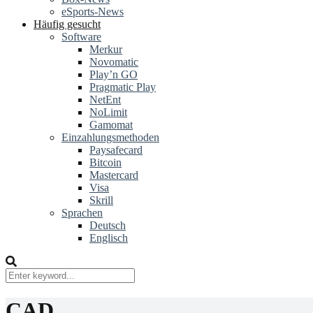
eSports-News
Häufig gesucht
Software
Merkur
Novomatic
Play’n GO
Pragmatic Play
NetEnt
NoLimit
Gamomat
Einzahlungsmethoden
Paysafecard
Bitcoin
Mastercard
Visa
Skrill
Sprachen
Deutsch
Englisch
CAD