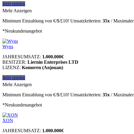
Jetzt spielen
Mehr Anzeigen
Minimum Einzahlung von €/$/£10! Umsatzkriterien:
35x
/ Maximaler
*Neukundenangebot
Wyns
JAHRESUMSATZ:
1.000.000€
BESITZER:
Liernin Enterprises LTD
LIZENZ:
Komoren (Anjouan)
Jetzt spielen
Mehr Anzeigen
Minimum Einzahlung von €/$/£10! Umsatzkriterien:
35x
/ Maximaler
*Neukundenangebot
XON
JAHRESUMSATZ:
1.000.000€