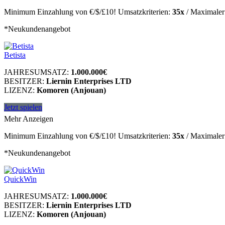
Minimum Einzahlung von €/$/£10! Umsatzkriterien:
35x
/ Maximaler
*Neukundenangebot
Betista
JAHRESUMSATZ:
1.000.000€
BESITZER:
Liernin Enterprises LTD
LIZENZ:
Komoren (Anjouan)
Jetzt spielen
Mehr Anzeigen
Minimum Einzahlung von €/$/£10! Umsatzkriterien:
35x
/ Maximaler
*Neukundenangebot
QuickWin
JAHRESUMSATZ:
1.000.000€
BESITZER:
Liernin Enterprises LTD
LIZENZ:
Komoren (Anjouan)