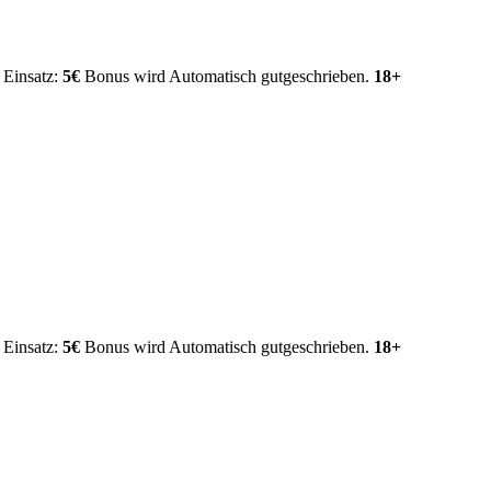
 Einsatz:
5€
Bonus wird Automatisch gutgeschrieben.
18+
 Einsatz:
5€
Bonus wird Automatisch gutgeschrieben.
18+