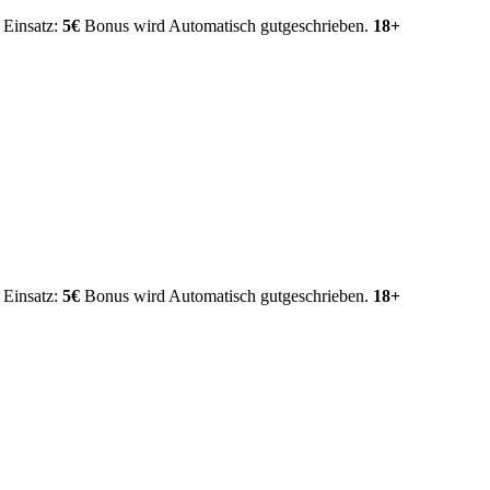
 Einsatz:
5€
Bonus wird Automatisch gutgeschrieben.
18+
 Einsatz:
5€
Bonus wird Automatisch gutgeschrieben.
18+