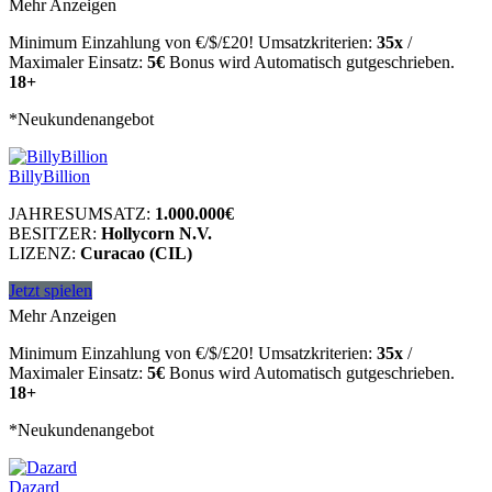
Mehr Anzeigen
Minimum Einzahlung von €/$/£20! Umsatzkriterien:
35x
/
Maximaler Einsatz:
5€
Bonus wird Automatisch gutgeschrieben.
18+
*Neukundenangebot
BillyBillion
JAHRESUMSATZ:
1.000.000€
BESITZER:
Hollycorn N.V.
LIZENZ:
Curacao (CIL)
Jetzt spielen
Mehr Anzeigen
Minimum Einzahlung von €/$/£20! Umsatzkriterien:
35x
/
Maximaler Einsatz:
5€
Bonus wird Automatisch gutgeschrieben.
18+
*Neukundenangebot
Dazard