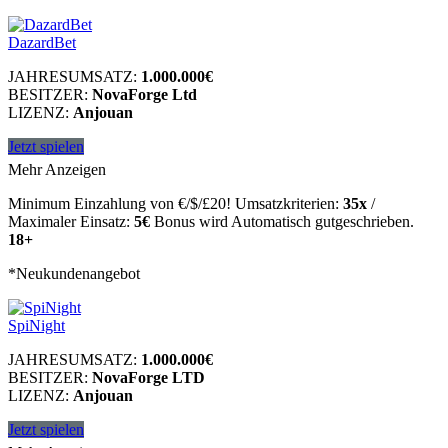
DazardBet
JAHRESUMSATZ:
1.000.000€
BESITZER:
NovaForge Ltd
LIZENZ:
Anjouan
Jetzt spielen
Mehr Anzeigen
Minimum Einzahlung von €/$/£20! Umsatzkriterien:
35x
/
Maximaler Einsatz:
5€
Bonus wird Automatisch gutgeschrieben.
18+
*Neukundenangebot
SpiNight
JAHRESUMSATZ:
1.000.000€
BESITZER:
NovaForge LTD
LIZENZ:
Anjouan
Jetzt spielen