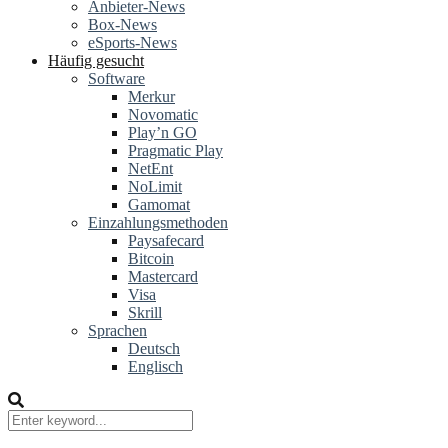
Anbieter-News
Box-News
eSports-News
Häufig gesucht
Software
Merkur
Novomatic
Play’n GO
Pragmatic Play
NetEnt
NoLimit
Gamomat
Einzahlungsmethoden
Paysafecard
Bitcoin
Mastercard
Visa
Skrill
Sprachen
Deutsch
Englisch