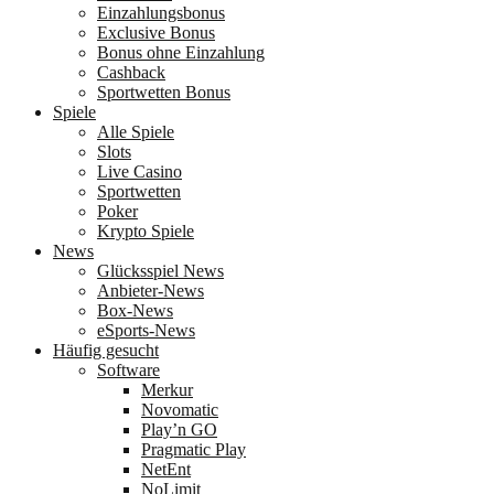
Einzahlungsbonus
Exclusive Bonus
Bonus ohne Einzahlung
Cashback
Sportwetten Bonus
Spiele
Alle Spiele
Slots
Live Casino
Sportwetten
Poker
Krypto Spiele
News
Glücksspiel News
Anbieter-News
Box-News
eSports-News
Häufig gesucht
Software
Merkur
Novomatic
Play’n GO
Pragmatic Play
NetEnt
NoLimit